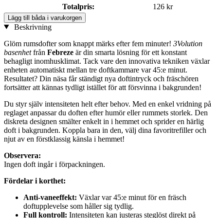
Totalpris:
126 kr
Lägg till båda i varukorgen
Beskrivning
Glöm rumsdofter som knappt märks efter fem minuter!
3Volution
basenhet
från
Febreze
är din smarta lösning för ett konstant
behagligt inomhusklimat. Tack vare den innovativa tekniken växlar
enheten automatiskt mellan tre doftkammare var 45:e minut.
Resultatet? Din näsa får ständigt nya doftintryck och fräschören
fortsätter att kännas tydligt istället för att försvinna i bakgrunden!
Du styr själv intensiteten helt efter behov. Med en enkel vridning på
reglaget anpassar du doften efter humör eller rummets storlek. Den
diskreta designen smälter enkelt in i hemmet och sprider en härlig
doft i bakgrunden. Koppla bara in den, välj dina favoritrefiller och
njut av en förstklassig känsla i hemmet!
Observera:
Ingen doft ingår i förpackningen.
Fördelar i korthet:
Anti-vaneeffekt:
Växlar var 45:e minut för en fräsch
doftupplevelse som håller sig tydlig.
Full kontroll:
Intensiteten kan justeras steglöst direkt på