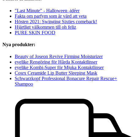
"Last Minute" - Halloween -idéer
Fakta om parfym som är värd att veta
Hösten 2021: Swinging Sixties comeback!
Hjärtligt välkommen till oh feliz
PURE SKIN FOOD
Nya produkter:
Beauty of Joseon Revive Firming Moisturizer
eyelike Rengöring för Hårda Kontaktlinser
eyelike Kombi-Super för Mjuka Kontaktlinser
Cosrx Ceramide Lip Butter Sleeping Mask
Schwarzkopf Professional Bonacure Repair Rescue+
Shampoo