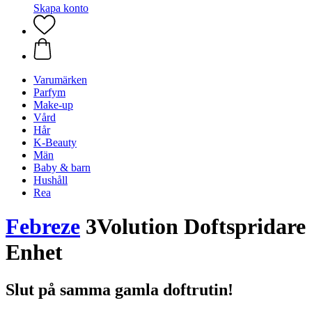
Skapa konto
Varumärken
Parfym
Make-up
Vård
Hår
K-Beauty
Män
Baby & barn
Hushåll
Rea
Febreze
3Volution Doftspridare
Enhet
Slut på samma gamla doftrutin!