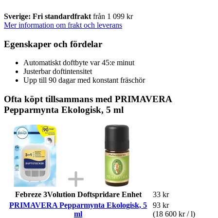
Sverige: Fri standardfrakt
från 1 099 kr
Mer information om frakt och leverans
Egenskaper och fördelar
Automatiskt doftbyte var 45:e minut
Justerbar doftintensitet
Upp till 90 dagar med konstant fräschör
Ofta köpt tillsammans med PRIMAVERA
Pepparmynta Ekologisk, 5 ml
Febreze 3Volution Doftspridare Enhet
33 kr
PRIMAVERA Pepparmynta Ekologisk, 5
93 kr
ml
(18 600 kr / l)