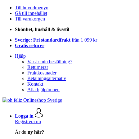
Till huvudmenyn
Gå till innehållet
Till varukorgen
Skönhet, hushåll & livsstil
Sverige: Fri standardfrakt
från 1 099 kr
Gratis returer
Hjälp
Var är min beställning?
Returnerar
Fraktkostnader
Betalningsalternativ
Kontakt
Alla hjälpämnen
Logga in
Registrera nu
Är du
ny här?