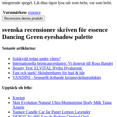
integrerade spegel. Låt dina ögon lysa när som helst, var som helst.
Varumärken:
essence
Recensera denna produkt
svenska recensioner skriven för essence
Dancing Green eyeshadow palette
Senaste artiklarna:
Solskydd redan under våren?
Internationella bröstcancerdagen: Vi donerar till Rosa Bandet
Beauty Test: ELVITAL Hydra Hyaluronic
Fast och stark! Skönhetsbarer för hud & hår
VANDINI - Sensuellt doftande kroppsvårdsprodukter
Upptäck oh feliz:
Kneipp
Skin Evolution Natural Ultra-Moisturizing Body Milk Taiga
Angels
Yankee Candle Car Jar Paper Lemon Lavender
DEPOT No.905 Eau de Parfum Original Oud