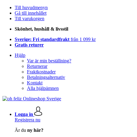
Till huvudmenyn
Gå till innehållet
Till varukorgen
Skönhet, hushåll & livsstil
Sverige: Fri standardfrakt
från 1 099 kr
Gratis returer
Hjälp
Var är min beställning?
Returnerar
Fraktkostnader
Betalningsalternativ
Kontakt
Alla hjälpämnen
Logga in
Registrera nu
Är du
ny här?