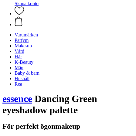
Skapa konto
Varumärken
Parfym
Make-up
Vård
Hår
K-Beauty
Män
Baby & barn
Hushåll
Rea
essence
Dancing Green
eyeshadow palette
För perfekt ögonmakeup