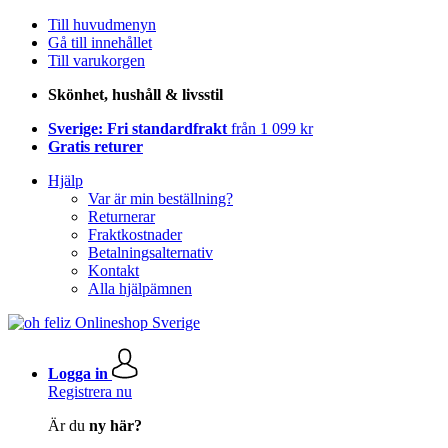
Till huvudmenyn
Gå till innehållet
Till varukorgen
Skönhet, hushåll & livsstil
Sverige: Fri standardfrakt
från 1 099 kr
Gratis returer
Hjälp
Var är min beställning?
Returnerar
Fraktkostnader
Betalningsalternativ
Kontakt
Alla hjälpämnen
Logga in
Registrera nu
Är du
ny här?