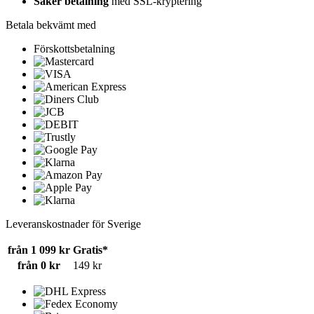
Säker betalning
med SSL-kryptering
Betala bekvämt med
Förskottsbetalning
Leveranskostnader för Sverige
från 1 099 kr
Gratis*
från 0 kr
149 kr