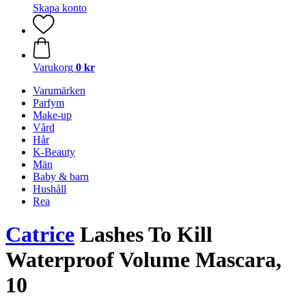
Skapa konto
Varukorg
0 kr
Varumärken
Parfym
Make-up
Vård
Hår
K-Beauty
Män
Baby & barn
Hushåll
Rea
Catrice
Lashes To Kill
Waterproof Volume Mascara,
10