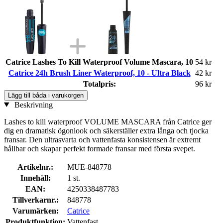
Catrice Lashes To Kill Waterproof Volume Mascara, 10
54 kr
Catrice 24h Brush Liner Waterproof, 10 - Ultra Black
42 kr
Totalpris:
96 kr
Lägg till båda i varukorgen
Beskrivning
Lashes to kill waterproof VOLUME MASCARA från Catrice ger
dig en dramatisk ögonlook och säkerställer extra långa och tjocka
fransar. Den ultrasvarta och vattenfasta konsistensen är extremt
hållbar och skapar perfekt formade fransar med första svepet.
Artikelnr.:
MUE-848778
Innehåll:
1 st.
EAN:
4250338487783
Tillverkarnr.:
848778
Varumärken:
Catrice
Produktfunktion:
Vattenfast