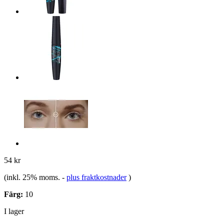
54 kr
(inkl. 25% moms.
-
plus fraktkostnader
)
Färg:
10
I lager