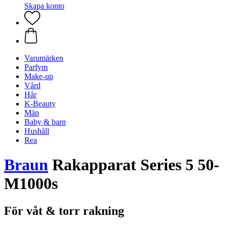
Skapa konto
Varumärken
Parfym
Make-up
Vård
Hår
K-Beauty
Män
Baby & barn
Hushåll
Rea
Braun
Rakapparat Series 5 50-
M1000s
För våt & torr rakning