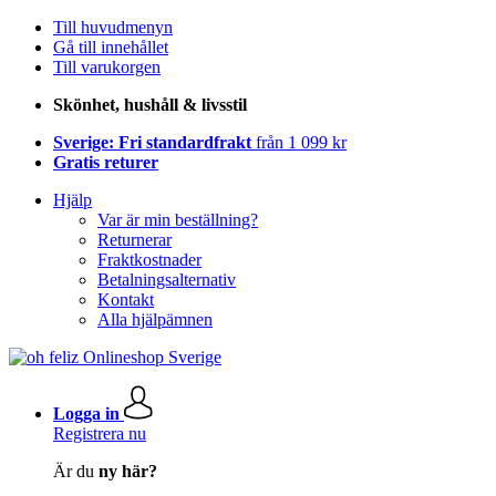
Till huvudmenyn
Gå till innehållet
Till varukorgen
Skönhet, hushåll & livsstil
Sverige: Fri standardfrakt
från 1 099 kr
Gratis returer
Hjälp
Var är min beställning?
Returnerar
Fraktkostnader
Betalningsalternativ
Kontakt
Alla hjälpämnen
Logga in
Registrera nu
Är du
ny här?