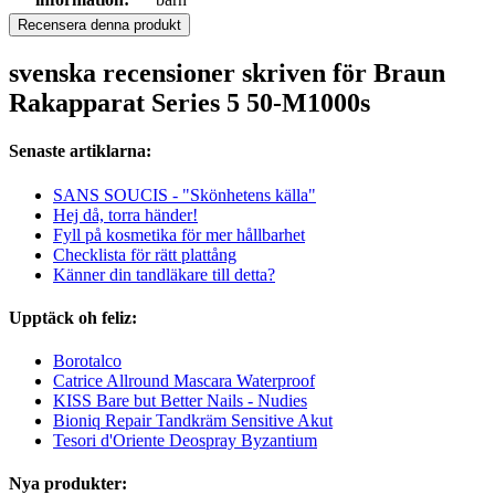
Recensera denna produkt
svenska recensioner skriven för Braun
Rakapparat Series 5 50-M1000s
Senaste artiklarna:
SANS SOUCIS - "Skönhetens källa"
Hej då, torra händer!
Fyll på kosmetika för mer hållbarhet
Checklista för rätt plattång
Känner din tandläkare till detta?
Upptäck oh feliz:
Borotalco
Catrice Allround Mascara Waterproof
KISS Bare but Better Nails - Nudies
Bioniq Repair Tandkräm Sensitive Akut
Tesori d'Oriente Deospray Byzantium
Nya produkter: