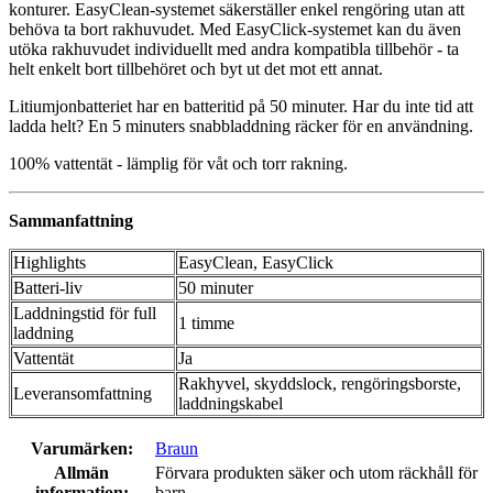
konturer. EasyClean-systemet säkerställer enkel rengöring utan att
behöva ta bort rakhuvudet. Med EasyClick-systemet kan du även
utöka rakhuvudet individuellt med andra kompatibla tillbehör - ta
helt enkelt bort tillbehöret och byt ut det mot ett annat.
Litiumjonbatteriet har en batteritid på 50 minuter. Har du inte tid att
ladda helt? En 5 minuters snabbladdning räcker för en användning.
100% vattentät - lämplig för våt och torr rakning.
Sammanfattning
Highlights
EasyClean, EasyClick
Batteri-liv
50 minuter
Laddningstid för full
1 timme
laddning
Vattentät
Ja
Rakhyvel, skyddslock, rengöringsborste,
Leveransomfattning
laddningskabel
Varumärken:
Braun
Allmän
Förvara produkten säker och utom räckhåll för
information:
barn