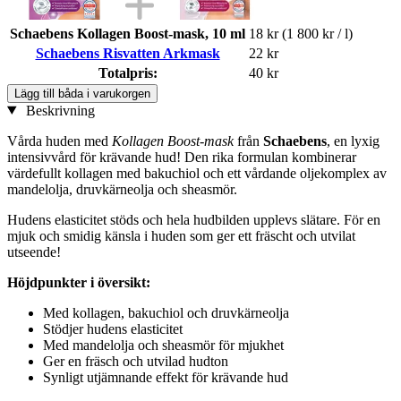
Schaebens Kollagen Boost-mask, 10 ml
18 kr
(1 800 kr / l)
Schaebens Risvatten Arkmask
22 kr
Totalpris:
40 kr
Lägg till båda i varukorgen
Beskrivning
Vårda huden med
Kollagen Boost-mask
från
Schaebens
, en lyxig
intensivvård för krävande hud! Den rika formulan kombinerar
värdefullt kollagen med bakuchiol och ett vårdande oljekomplex av
mandelolja, druvkärneolja och sheasmör.
Hudens elasticitet stöds och hela hudbilden upplevs slätare. För en
mjuk och smidig känsla i huden som ger ett fräscht och utvilat
utseende!
Höjdpunkter i översikt:
Med kollagen, bakuchiol och druvkärneolja
Stödjer hudens elasticitet
Med mandelolja och sheasmör för mjukhet
Ger en fräsch och utvilad hudton
Synligt utjämnande effekt för krävande hud