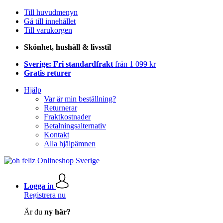
Till huvudmenyn
Gå till innehållet
Till varukorgen
Skönhet, hushåll & livsstil
Sverige: Fri standardfrakt
från 1 099 kr
Gratis returer
Hjälp
Var är min beställning?
Returnerar
Fraktkostnader
Betalningsalternativ
Kontakt
Alla hjälpämnen
Logga in
Registrera nu
Är du
ny här?