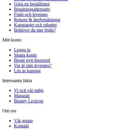
Göra en beställning
Betalningsalternativ
Frakt och leverans
Returer & återbetalningar
Kampanjer och rabatter
Behöver du mer hjälp?
Mitt konto
Logga in
Skapa konto
Begär nytt lösenord
Var är min leverans?
Lös in kupong
Intressanta fakta
Vi och vår miljö
Magasin
Beauty Lexicon
Om oss
Vår grupp
Kontakt