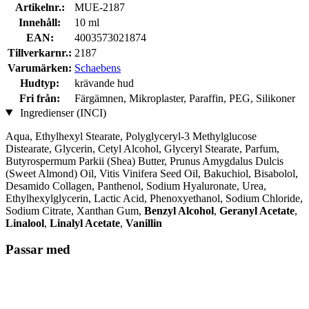
Artikelnr.:
MUE-2187
Innehåll:
10 ml
EAN:
4003573021874
Tillverkarnr.:
2187
Varumärken:
Schaebens
Hudtyp:
krävande hud
Fri från:
Färgämnen, Mikroplaster, Paraffin, PEG, Silikoner
Ingredienser (INCI)
Aqua, Ethylhexyl Stearate, Polyglyceryl-3 Methylglucose
Distearate, Glycerin, Cetyl Alcohol, Glyceryl Stearate, Parfum,
Butyrospermum Parkii (Shea) Butter, Prunus Amygdalus Dulcis
(Sweet Almond) Oil, Vitis Vinifera Seed Oil, Bakuchiol, Bisabolol,
Desamido Collagen, Panthenol, Sodium Hyaluronate, Urea,
Ethylhexylglycerin, Lactic Acid, Phenoxyethanol, Sodium Chloride,
Sodium Citrate, Xanthan Gum,
Benzyl Alcohol
,
Geranyl Acetate
,
Linalool
,
Linalyl Acetate
,
Vanillin
Passar med