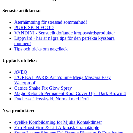
Senaste artiklarna:
Återhämtning för stressad sommarhud!
PURE SKIN FOOD
VANDINI - Sensuellt doftande kroppsvårdsprodukter
Läppvård - här är några tips för den perfekta kyssbara
munnen!
Tips och tricks om nagellack
Upptäck oh feliz:
AVEO
L'ORÉAL PARIS Air Volume Mega Mascara Easy
Waterproof
Catrice Shake Fix Glow Spray
Magic Retouch Permanent Root Cover-Up - Dark Brown 4
Duchesse Trosskydd, Normal med Doft
Nya produkter:
eyelike Kombilösning för Mjuka Kontaktlinser
Exo Boost Firm & Lift Arkmask Granatäpple
Super Leaves Shower Gel Orange Blossom & Eucalyptus