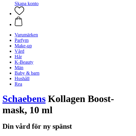
Skapa konto
Varumärken
Parfym
Make-up
Vård
Hår
K-Beauty
Män
Baby & barn
Hushåll
Rea
Schaebens
Kollagen Boost-
mask, 10 ml
Din vård för ny spänst