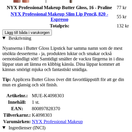
NYX Professional Makeup Butter Gloss, 16 - Praline
77 kr
NYX Professional Makeup Slim Lip Pencil, 820 -
55 kr
Espresso
Totalpris:
132 kr
Lägg till båda i varukorgen
Beskrivning
Nyanserna i Butter Gloss Lipstick har samma namn som de mest
utsökta desserterna - ja, produkten luktar och smakar också
oemotståndligt sött! Samtidigt smälter de vackra färgerna in i dina
läppar utan att lämna en klibbig känsla. Dina läppar kommer att
kännas smörigt mjuka och fantastiskt smidiga.
Tip:
Applicera Butter Gloss över ditt favoritläppstift för att ge din
mun en glansig och söt finish.
Artikelnr.:
MUE-K4098303
Innehåll:
1 st.
EAN:
800897828370
Tillverkarnr.:
K4098303
Varumärken:
NYX Professional Makeup
Ingredienser (INCI)