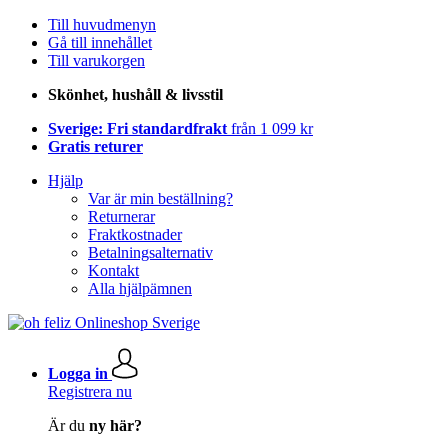
Till huvudmenyn
Gå till innehållet
Till varukorgen
Skönhet, hushåll & livsstil
Sverige: Fri standardfrakt
från 1 099 kr
Gratis returer
Hjälp
Var är min beställning?
Returnerar
Fraktkostnader
Betalningsalternativ
Kontakt
Alla hjälpämnen
Logga in
Registrera nu
Är du
ny här?