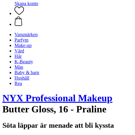
Skapa konto
Varumärken
Parfym
Make-up
Vård
Hår
K-Beauty
Män
Baby & barn
Hushåll
Rea
NYX Professional Makeup
Butter Gloss, 16 - Praline
Söta läppar är menade att bli kyssta