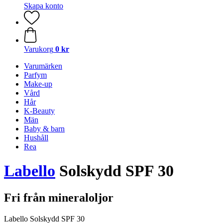
Skapa konto
Varukorg
0 kr
Varumärken
Parfym
Make-up
Vård
Hår
K-Beauty
Män
Baby & barn
Hushåll
Rea
Labello
Solskydd SPF 30
Fri från mineraloljor
Labello Solskydd SPF 30