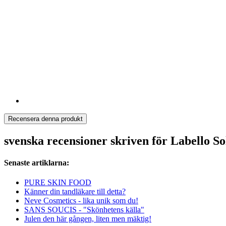
Recensera denna produkt
svenska recensioner skriven för Labello S
Senaste artiklarna:
PURE SKIN FOOD
Känner din tandläkare till detta?
Neve Cosmetics - lika unik som du!
SANS SOUCIS - "Skönhetens källa"
Julen den här gången, liten men mäktig!