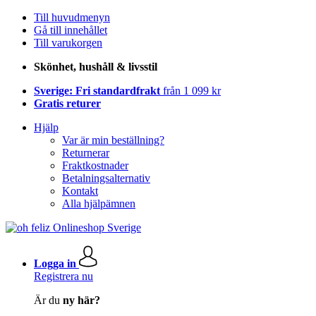
Till huvudmenyn
Gå till innehållet
Till varukorgen
Skönhet, hushåll & livsstil
Sverige: Fri standardfrakt
från 1 099 kr
Gratis returer
Hjälp
Var är min beställning?
Returnerar
Fraktkostnader
Betalningsalternativ
Kontakt
Alla hjälpämnen
Logga in
Registrera nu
Är du
ny här?