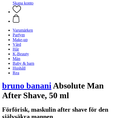
Skapa konto
Varumärken
Parfym
Make-up
Vård
Hår
K-Beauty
Män
Baby & barn
Hushåll
Rea
bruno banani
Absolute Man
After Shave, 50 ml
Förförisk, maskulin after shave för den
självsäkra mannen