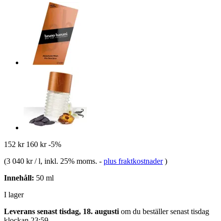
152 kr
160 kr
-5%
(
3 040 kr / l
, inkl. 25% moms.
-
plus fraktkostnader
)
Innehåll:
50 ml
I lager
Leverans senast tisdag, 18. augusti
om du beställer senast
tisdag
klockan 23:59
.