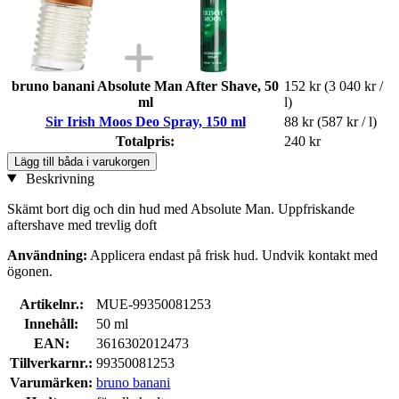
bruno banani Absolute Man After Shave, 50
152 kr
(3 040 kr /
ml
l)
Sir Irish Moos Deo Spray, 150 ml
88 kr
(587 kr / l)
Totalpris:
240 kr
Lägg till båda i varukorgen
Beskrivning
Skämt bort dig och din hud med Absolute Man. Uppfriskande
aftershave med trevlig doft
Användning:
Applicera endast på frisk hud. Undvik kontakt med
ögonen.
Artikelnr.:
MUE-99350081253
Innehåll:
50 ml
EAN:
3616302012473
Tillverkarnr.:
99350081253
Varumärken:
bruno banani