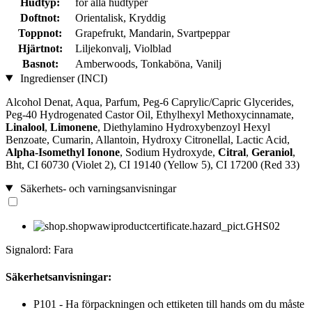
Hudtyp:
för alla hudtyper
Doftnot:
Orientalisk, Kryddig
Toppnot:
Grapefrukt, Mandarin, Svartpeppar
Hjärtnot:
Liljekonvalj, Violblad
Basnot:
Amberwoods, Tonkaböna, Vanilj
Ingredienser (INCI)
Alcohol Denat, Aqua, Parfum, Peg-6 Caprylic/Capric Glycerides,
Peg-40 Hydrogenated Castor Oil, Ethylhexyl Methoxycinnamate,
Linalool
,
Limonene
, Diethylamino Hydroxybenzoyl Hexyl
Benzoate, Cumarin, Allantoin, Hydroxy Citronellal, Lactic Acid,
Alpha-Isomethyl Ionone
, Sodium Hydroxyde,
Citral
,
Geraniol
,
Bht, CI 60730 (Violet 2), CI 19140 (Yellow 5), CI 17200 (Red 33)
Säkerhets- och varningsanvisningar
Signalord: Fara
Säkerhetsanvisningar:
P101 - Ha förpackningen och ettiketen till hands om du måste