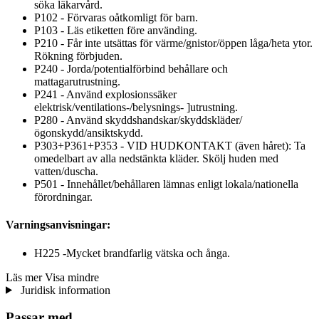
söka läkarvård.
P102 - Förvaras oåtkomligt för barn.
P103 - Läs etiketten före använding.
P210 - Får inte utsättas för värme/gnistor/öppen låga/heta ytor.
Rökning förbjuden.
P240 - Jorda/potentialförbind behållare och
mattagarutrustning.
P241 - Använd explosionssäker
elektrisk/ventilations-/belysnings- ]utrustning.
P280 - Använd skyddshandskar/skyddskläder/
ögonskydd/ansiktskydd.
P303+P361+P353 - VID HUDKONTAKT (även håret): Ta
omedelbart av alla nedstänkta kläder. Skölj huden med
vatten/duscha.
P501 - Innehållet/behållaren lämnas enligt lokala/nationella
förordningar.
Varningsanvisningar:
H225 -Mycket brandfarlig vätska och ånga.
Läs mer
Visa mindre
Juridisk information
Passar med