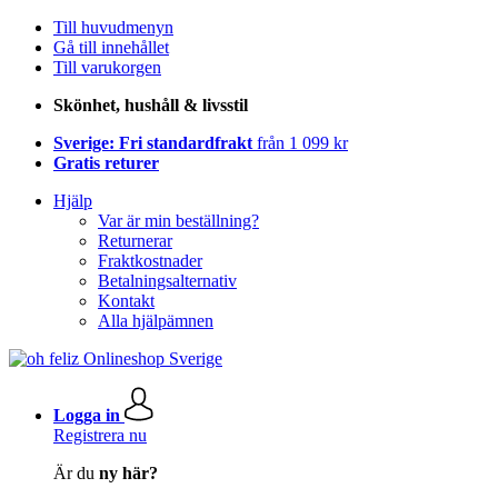
Till huvudmenyn
Gå till innehållet
Till varukorgen
Skönhet, hushåll & livsstil
Sverige: Fri standardfrakt
från 1 099 kr
Gratis returer
Hjälp
Var är min beställning?
Returnerar
Fraktkostnader
Betalningsalternativ
Kontakt
Alla hjälpämnen
Logga in
Registrera nu
Är du
ny här?