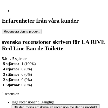
Erfarenheter från våra kunder
Recensera denna produkt
svenska recensioner skriven för LA RIVE
Red Line Eau de Toilette
5,0
av 5 stjärnor
5 stjärnor
1
(100%)
4 stjärnor
0
(0%)
3 stjärnor
0
(0%)
2 stjärnor
0
(0%)
1 Stjärnor
0
(0%)
1
recension
Inga recensioner tillgängliga
Bli den första att skriva en recension för denna produkt.