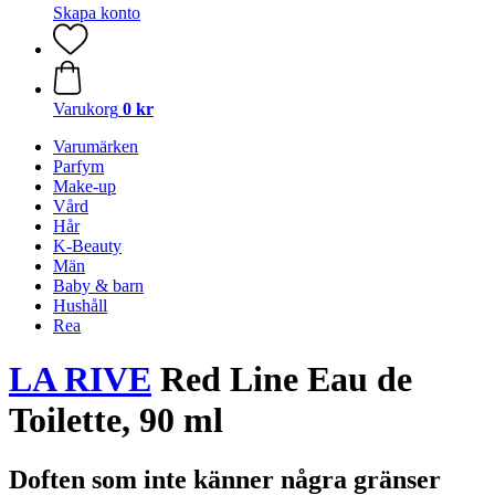
Skapa konto
Varukorg
0 kr
Varumärken
Parfym
Make-up
Vård
Hår
K-Beauty
Män
Baby & barn
Hushåll
Rea
LA RIVE
Red Line Eau de
Toilette, 90 ml
Doften som inte känner några gränser