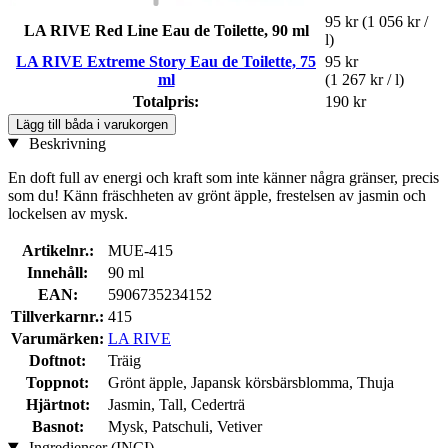
95 kr
(1 056 kr /
LA RIVE Red Line Eau de Toilette, 90 ml
l)
LA RIVE Extreme Story Eau de Toilette, 75
95 kr
ml
(1 267 kr / l)
Totalpris:
190 kr
Lägg till båda i varukorgen
Beskrivning
En doft full av energi och kraft som inte känner några gränser, precis
som du! Känn fräschheten av grönt äpple, frestelsen av jasmin och
lockelsen av mysk.
Artikelnr.:
MUE-415
Innehåll:
90 ml
EAN:
5906735234152
Tillverkarnr.:
415
Varumärken:
LA RIVE
Doftnot:
Träig
Toppnot:
Grönt äpple, Japansk körsbärsblomma, Thuja
Hjärtnot:
Jasmin, Tall, Cederträ
Basnot:
Mysk, Patschuli, Vetiver
Ingredienser (INCI)