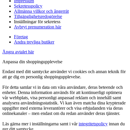
Impressum
Sekretesspolicy
Allmänna villkor och ångerrät
Tillgänglighetsredogörelse
Inställningar för sekretess
Avbryt prenumeration här
Företag
Andra trevliga butiker
Ångra avtalet här
Anpassa din shoppingupplevelse
Endast med ditt samtycke använder vi cookies och annan teknik för
att ge dig en personlig shoppingupplevelse.
För detta samlar vi in data om våra användare, deras beteende och
enheter. Denna information används för att kontinuerligt optimera
vår webbplats, visa personligt anpassad reklam och innehåll samt
analysera användningsstatistik. Vi kan även matcha dina krypterade
uppgifter med externa leverantörer och visa erbjudanden via deras
onlinekanaler – men endast om du redan använder deras tjänster.
Läs gärna mer i inställningarna samt i vår
integritetspolicy
innan du
ger ditt samtycke.