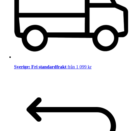
Sverige: Fri standardfrakt
från 1 099 kr