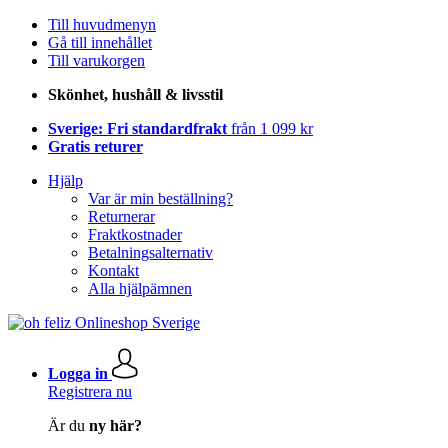
Till huvudmenyn
Gå till innehållet
Till varukorgen
Skönhet, hushåll & livsstil
Sverige: Fri standardfrakt
från 1 099 kr
Gratis returer
Hjälp
Var är min beställning?
Returnerar
Fraktkostnader
Betalningsalternativ
Kontakt
Alla hjälpämnen
Logga in
Registrera nu
Är du
ny här?