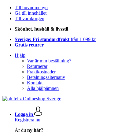
Till huvudmenyn
Gå till innehållet
Till varukorgen
Skönhet, hushåll & livsstil
Sverige: Fri standardfrakt
från 1 099 kr
Gratis returer
Hjälp
Var är min beställning?
Returnerar
Fraktkostnader
Betalningsalternativ
Kontakt
Alla hjälpämnen
Logga in
Registrera nu
Är du
ny här?