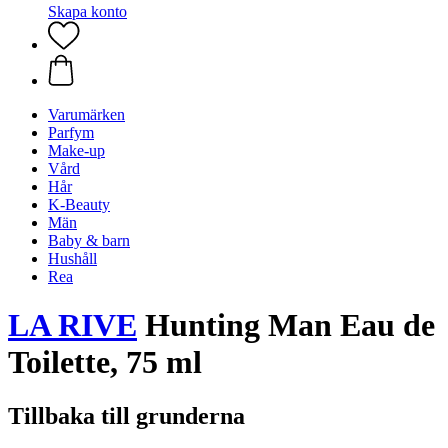
Skapa konto
Varumärken
Parfym
Make-up
Vård
Hår
K-Beauty
Män
Baby & barn
Hushåll
Rea
LA RIVE
Hunting Man Eau de
Toilette, 75 ml
Tillbaka till grunderna