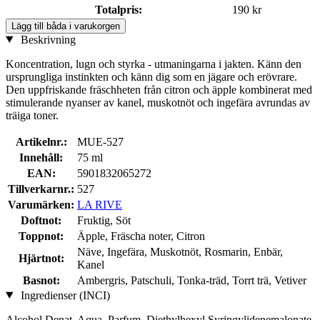
Totalpris:
190 kr
Lägg till båda i varukorgen
Beskrivning
Koncentration, lugn och styrka - utmaningarna i jakten. Känn den
ursprungliga instinkten och känn dig som en jägare och erövrare.
Den uppfriskande fräschheten från citron och äpple kombinerat med
stimulerande nyanser av kanel, muskotnöt och ingefära avrundas av
träiga toner.
Artikelnr.:
MUE-527
Innehåll:
75 ml
EAN:
5901832065272
Tillverkarnr.:
527
Varumärken:
LA RIVE
Doftnot:
Fruktig, Söt
Toppnot:
Äpple, Fräscha noter, Citron
Näve, Ingefära, Muskotnöt, Rosmarin, Enbär,
Hjärtnot:
Kanel
Basnot:
Ambergris, Patschuli, Tonka-träd, Torrt trä, Vetiver
Ingredienser (INCI)
Alcohol Denat, Aqua, Parfum, Diethylhexyl Syringylidenemalonate,