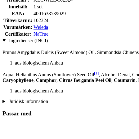
Innehåll:
1 set
EAN:
4001638539029
Tillverkarnr.:
102324
Varumärken:
Weleda
Certifikater:
NaTrue
Ingredienser (INCI)
Prunus Amygdalus Dulcis (Sweet Almond) Oil, Simmondsia Chinensis
aus biologischem Anbau
[1]
Aqua, Helianthus Annus (Sunflower) Seed Oil
, Alcohol Denat, Co
Caryophyllene
,
Camphor
,
Citrus Bergamia Peel Oil
,
Coumarin
,
aus biologischem Anbau
Juridisk information
Passar med