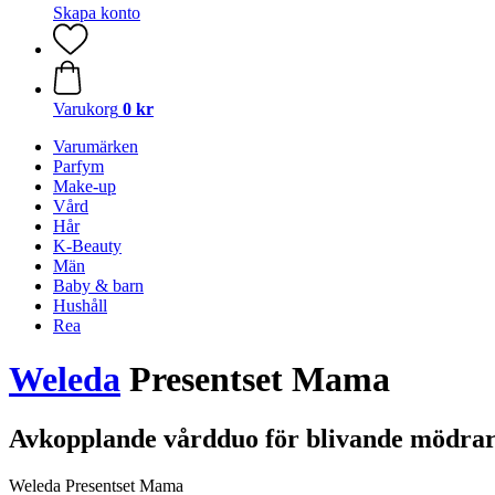
Skapa konto
Varukorg
0 kr
Varumärken
Parfym
Make-up
Vård
Hår
K-Beauty
Män
Baby & barn
Hushåll
Rea
Weleda
Presentset Mama
Avkopplande vårdduo för blivande mödra
Weleda Presentset Mama