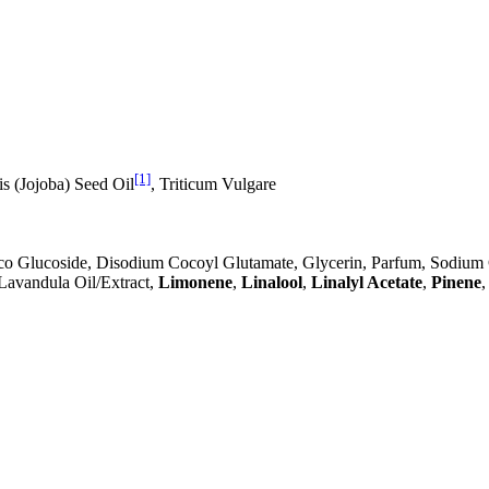
[1]
 (Jojoba) Seed Oil
, Triticum Vulgare
co Glucoside, Disodium Cocoyl Glutamate, Glycerin, Parfum, Sodium
 Lavandula Oil/Extract,
Limonene
,
Linalool
,
Linalyl Acetate
,
Pinene