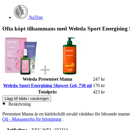
NaTrue
Ofta köpt tillsammans med Weleda Sport Energising 
Weleda Presentset Mama
247 kr
Weleda Sport Energising Shower Gel, 750 ml
176 kr
Totalpris:
423 kr
Lägg till båda i varukorgen
Beskrivning
Presentset Mama är en kärleksfullt utvald vårdduo för blivande mamm
Oil - Massageolja för bristningar
.
Artikelnr.:
XEC-WEL-102324