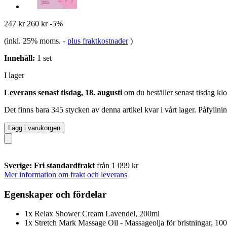
247 kr
260 kr
-5%
(inkl. 25% moms.
-
plus fraktkostnader
)
Innehåll:
1 set
I lager
Leverans senast tisdag, 18. augusti
om du beställer senast
tisdag kl
Det finns bara 345 stycken av denna artikel kvar i vårt lager. Påfylln
Lägg i varukorgen
Sverige: Fri standardfrakt
från 1 099 kr
Mer information om frakt och leverans
Egenskaper och fördelar
1x Relax Shower Cream Lavendel, 200ml
1x Stretch Mark Massage Oil - Massageolja för bristningar, 10