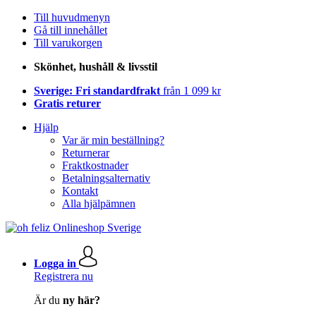
Till huvudmenyn
Gå till innehållet
Till varukorgen
Skönhet, hushåll & livsstil
Sverige: Fri standardfrakt
från 1 099 kr
Gratis returer
Hjälp
Var är min beställning?
Returnerar
Fraktkostnader
Betalningsalternativ
Kontakt
Alla hjälpämnen
Logga in
Registrera nu
Är du
ny här?