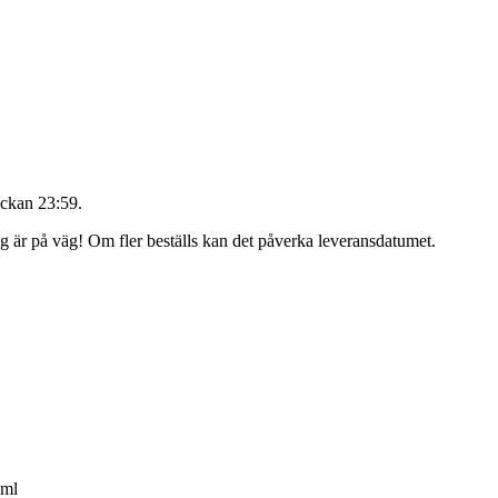
ockan 23:59
.
ing är på väg! Om fler beställs kan det påverka leveransdatumet.
0ml