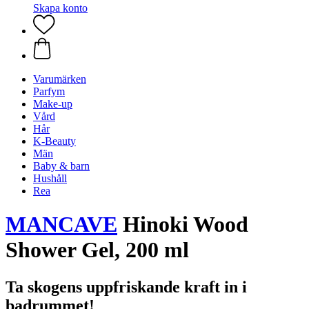
Skapa konto
Varumärken
Parfym
Make-up
Vård
Hår
K-Beauty
Män
Baby & barn
Hushåll
Rea
MANCAVE
Hinoki Wood
Shower Gel, 200 ml
Ta skogens uppfriskande kraft in i
badrummet!