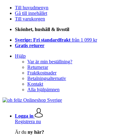
Till huvudmenyn
Gå till innehållet
Till varukorgen
Skönhet, hushåll & livsstil
Sverige: Fri standardfrakt
från 1 099 kr
Gratis returer
Hjälp
Var är min beställning?
Returnerar
Fraktkostnader
Betalningsalternativ
Kontakt
Alla hjälpämnen
Logga in
Registrera nu
Är du
ny här?