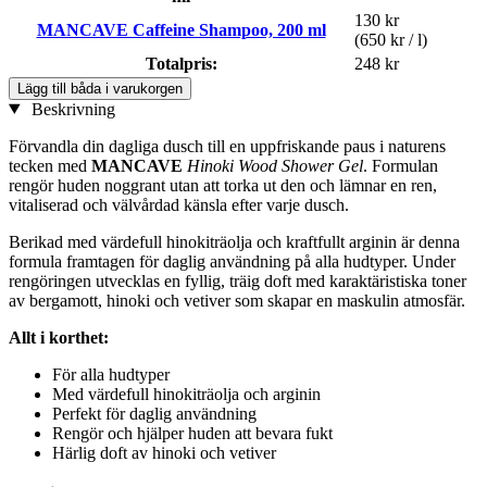
130 kr
MANCAVE Caffeine Shampoo, 200 ml
(650 kr / l)
Totalpris:
248 kr
Lägg till båda i varukorgen
Beskrivning
Förvandla din dagliga dusch till en uppfriskande paus i naturens
tecken med
MANCAVE
Hinoki Wood Shower Gel
. Formulan
rengör huden noggrant utan att torka ut den och lämnar en ren,
vitaliserad och välvårdad känsla efter varje dusch.
Berikad med värdefull hinokiträolja och kraftfullt arginin är denna
formula framtagen för daglig användning på alla hudtyper. Under
rengöringen utvecklas en fyllig, träig doft med karaktäristiska toner
av bergamott, hinoki och vetiver som skapar en maskulin atmosfär.
Allt i korthet:
För alla hudtyper
Med värdefull hinokiträolja och arginin
Perfekt för daglig användning
Rengör och hjälper huden att bevara fukt
Härlig doft av hinoki och vetiver