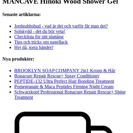
MANCAVE Hinoki Wood Shower Gel
Senaste artiklarna:
Jordgubbshud - vad är det och varför får man det?
Solskydd - det du bör veta!
Checklista för rätt plattång
Tips och tricks om nagellack
Hej då, torra händer!
Nya produkter:
BROOKLYN SOAP COMPANY 2in1 Kropp & Hår
Bonacure Repair Rescue+ Spray Conditioner
PEPTIDE-132 Ultra Perfect Hair Bonding Treatment
Pomegranate & Maca Peptides Firming Night Cream
Schwarzkopf Professional Bonacure Repair Rescue+ Shine
Treatment