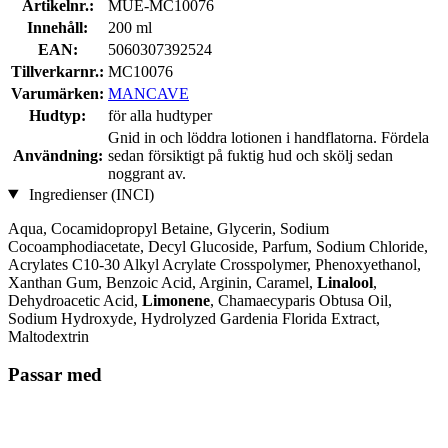
Artikelnr.:
MUE-MC10076
Innehåll:
200 ml
EAN:
5060307392524
Tillverkarnr.:
MC10076
Varumärken:
MANCAVE
Hudtyp:
för alla hudtyper
Gnid in och löddra lotionen i handflatorna. Fördela
Användning:
sedan försiktigt på fuktig hud och skölj sedan
noggrant av.
Ingredienser (INCI)
Aqua, Cocamidopropyl Betaine, Glycerin, Sodium
Cocoamphodiacetate, Decyl Glucoside, Parfum, Sodium Chloride,
Acrylates C10-30 Alkyl Acrylate Crosspolymer, Phenoxyethanol,
Xanthan Gum, Benzoic Acid, Arginin, Caramel,
Linalool
,
Dehydroacetic Acid,
Limonene
, Chamaecyparis Obtusa Oil,
Sodium Hydroxyde, Hydrolyzed Gardenia Florida Extract,
Maltodextrin
Passar med