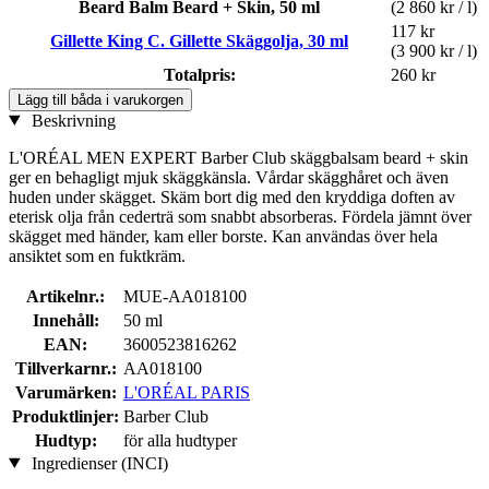
Beard Balm Beard + Skin, 50 ml
(2 860 kr / l)
117 kr
Gillette King C. Gillette Skäggolja, 30 ml
(3 900 kr / l)
Totalpris:
260 kr
Lägg till båda i varukorgen
Beskrivning
L'ORÉAL MEN EXPERT Barber Club skäggbalsam beard + skin
ger en behagligt mjuk skäggkänsla. Vårdar skägghåret och även
huden under skägget. Skäm bort dig med den kryddiga doften av
eterisk olja från cederträ som snabbt absorberas. Fördela jämnt över
skägget med händer, kam eller borste. Kan användas över hela
ansiktet som en fuktkräm.
Artikelnr.:
MUE-AA018100
Innehåll:
50 ml
EAN:
3600523816262
Tillverkarnr.:
AA018100
Varumärken:
L'ORÉAL PARIS
Produktlinjer:
Barber Club
Hudtyp:
för alla hudtyper
Ingredienser (INCI)