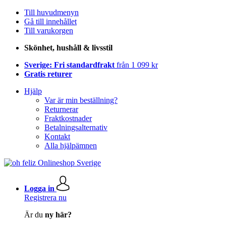
Till huvudmenyn
Gå till innehållet
Till varukorgen
Skönhet, hushåll & livsstil
Sverige: Fri standardfrakt
från 1 099 kr
Gratis returer
Hjälp
Var är min beställning?
Returnerar
Fraktkostnader
Betalningsalternativ
Kontakt
Alla hjälpämnen
Logga in
Registrera nu
Är du
ny här?