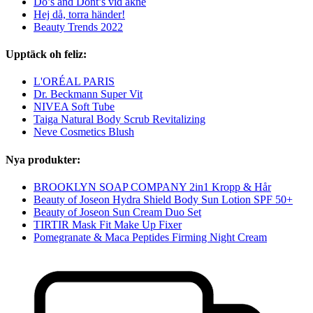
Do’s and Dont’s vid akne
Hej då, torra händer!
Beauty Trends 2022
Upptäck oh feliz:
L'ORÉAL PARIS
Dr. Beckmann Super Vit
NIVEA Soft Tube
Taiga Natural Body Scrub Revitalizing
Neve Cosmetics Blush
Nya produkter:
BROOKLYN SOAP COMPANY 2in1 Kropp & Hår
Beauty of Joseon Hydra Shield Body Sun Lotion SPF 50+
Beauty of Joseon Sun Cream Duo Set
TIRTIR Mask Fit Make Up Fixer
Pomegranate & Maca Peptides Firming Night Cream