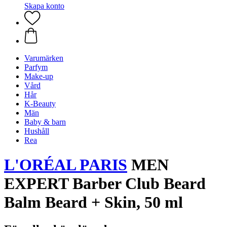
Skapa konto
Varumärken
Parfym
Make-up
Vård
Hår
K-Beauty
Män
Baby & barn
Hushåll
Rea
L'ORÉAL PARIS
MEN
EXPERT Barber Club Beard
Balm Beard + Skin, 50 ml