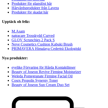
Produkter för glanslöst hår
Hårvårdsprodukter från Lavera
Produkter för skadat hår
Upptäck oh feliz:
M.Asam
natracare Trosskydd Curved
GLOV Scrunchies 2 Pack S
Neve Cosmetics Cushion Kabuki Brush
PRIMAVERA Himalaya Cederträ Ekologiskt
Nya produkter:
eyelike Förvaring för Hårda Kontaktlinser
Beauty of Joseon Revive Firming Moisturizer
Weleda Pomegranate Firming Facial Oil
Cosrx Propolis Synergy Toner
Beauty of Joseon Sun Cream Duo Set