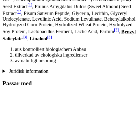
[1]
Seed Extract
, Prunus Amygdalus Dulcis (Sweet Almond) Seed
[1]
Extract
, Pisum Sativum Peptide, Glycerin, Lecithin, Glyceryl
Undecylenate, Levulinic Acid, Sodium Levulinate, Behenylalkohol,
Hydrolyzed Corn Protein, Hydrolized Wheat Protein, Hydrolyzed
[3]
Soy Protein, Lactobacillus Ferment, Lactic Acid, Parfum
,
Benzyl
[3]
[3]
Salicylate
,
Linalool
aus kontrolliert biologischem Anbau
tillverkad av ekologiska ingredienser
av naturligt ursprung
Juridisk information
Passar med