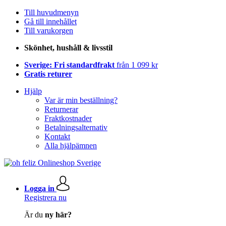
Till huvudmenyn
Gå till innehållet
Till varukorgen
Skönhet, hushåll & livsstil
Sverige: Fri standardfrakt
från 1 099 kr
Gratis returer
Hjälp
Var är min beställning?
Returnerar
Fraktkostnader
Betalningsalternativ
Kontakt
Alla hjälpämnen
Logga in
Registrera nu
Är du
ny här?