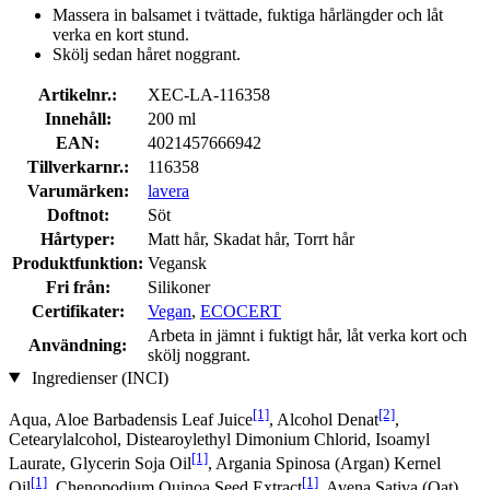
Massera in balsamet i tvättade, fuktiga hårlängder och låt
verka en kort stund.
Skölj sedan håret noggrant.
Artikelnr.:
XEC-LA-116358
Innehåll:
200 ml
EAN:
4021457666942
Tillverkarnr.:
116358
Varumärken:
lavera
Doftnot:
Söt
Hårtyper:
Matt hår, Skadat hår, Torrt hår
Produktfunktion:
Vegansk
Fri från:
Silikoner
Certifikater:
Vegan
,
ECOCERT
Arbeta in jämnt i fuktigt hår, låt verka kort och
Användning:
skölj noggrant.
Ingredienser (INCI)
[1]
[2]
Aqua, Aloe Barbadensis Leaf Juice
, Alcohol Denat
,
Cetearylalcohol, Distearoylethyl Dimonium Chlorid, Isoamyl
[1]
Laurate, Glycerin Soja Oil
, Argania Spinosa (Argan) Kernel
[1]
[1]
Oil
, Chenopodium Quinoa Seed Extract
, Avena Sativa (Oat)