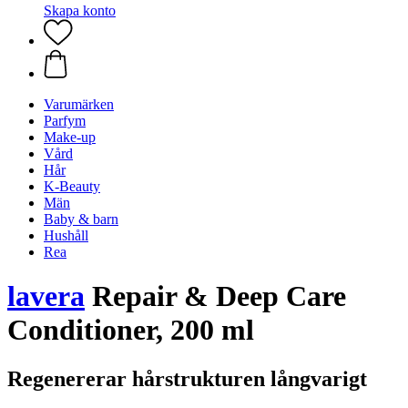
Skapa konto
Varumärken
Parfym
Make-up
Vård
Hår
K-Beauty
Män
Baby & barn
Hushåll
Rea
lavera
Repair & Deep Care
Conditioner, 200 ml
Regenererar hårstrukturen långvarigt