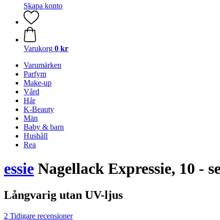
Skapa konto
Varukorg
0 kr
Varumärken
Parfym
Make-up
Vård
Hår
K-Beauty
Män
Baby & barn
Hushåll
Rea
essie
Nagellack Expressie, 10 - se
Långvarig utan UV-ljus
2 Tidigare recensioner