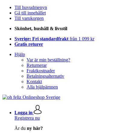
Till huvudmenyn
Gå till innehållet
Till varukorgen
Skönhet, hushåll & livsstil
Sverige: Fri standardfrakt
från 1 099 kr
Gratis returer
Hjälp
Var är min beställning?
Returnerar
Fraktkostnader
Betalningsalternativ
Kontakt
Alla hjälpämnen
Logga in
Registrera nu
Är du
ny här?