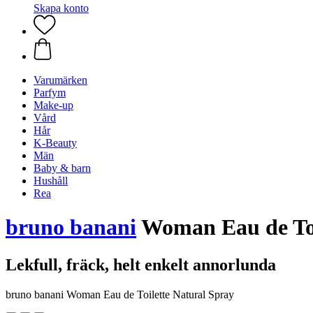
Skapa konto
Varumärken
Parfym
Make-up
Vård
Hår
K-Beauty
Män
Baby & barn
Hushåll
Rea
bruno banani
Woman Eau de Toil
Lekfull, fräck, helt enkelt annorlunda
bruno banani Woman Eau de Toilette Natural Spray