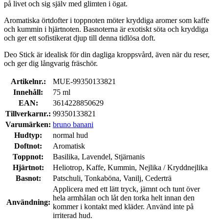
på livet och sig själv med glimten i ögat.
Aromatiska örtdofter i toppnoten möter kryddiga aromer som kaffe
och kummin i hjärtnoten. Basnoterna är exotiskt söta och kryddiga
och ger ett sofistikerat djup till denna tidlösa doft.
Deo Stick är idealisk för din dagliga kroppsvård, även när du reser,
och ger dig långvarig fräschör.
Artikelnr.:
MUE-99350133821
Innehåll:
75 ml
EAN:
3614228850629
Tillverkarnr.:
99350133821
Varumärken:
bruno banani
Hudtyp:
normal hud
Doftnot:
Aromatisk
Toppnot:
Basilika, Lavendel, Stjärnanis
Hjärtnot:
Heliotrop, Kaffe, Kummin, Nejlika / Kryddnejlika
Basnot:
Patschuli, Tonkaböna, Vanilj, Cederträ
Applicera med ett lätt tryck, jämnt och tunt över
hela armhålan och låt den torka helt innan den
Användning:
kommer i kontakt med kläder. Använd inte på
irriterad hud.