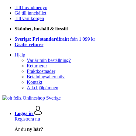
Till huvudmenyn
Gå till innehållet
Till varukorgen
Skönhet, hushåll & livsstil
Sverige: Fri standardfrakt
från 1 099 kr
Gratis returer
Hjälp
Var är min beställning?
Returnerar
Fraktkostnader
Betalningsalternativ
Kontakt
Alla hjälpämnen
Logga in
Registrera nu
Är du
ny här?