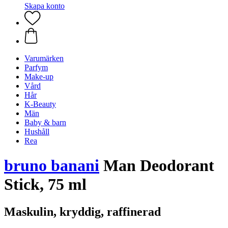
Skapa konto
Varumärken
Parfym
Make-up
Vård
Hår
K-Beauty
Män
Baby & barn
Hushåll
Rea
bruno banani
Man Deodorant
Stick, 75 ml
Maskulin, kryddig, raffinerad