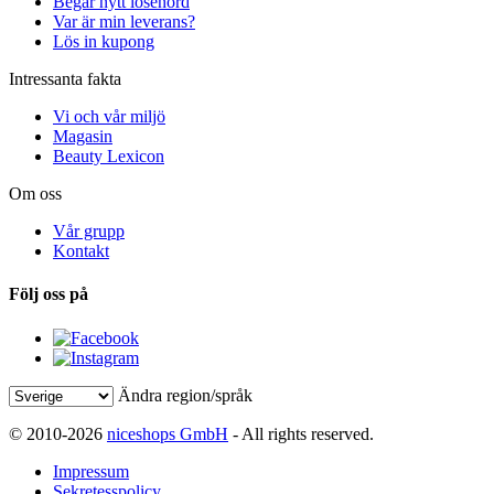
Begär nytt lösenord
Var är min leverans?
Lös in kupong
Intressanta fakta
Vi och vår miljö
Magasin
Beauty Lexicon
Om oss
Vår grupp
Kontakt
Följ oss på
Ändra region/språk
© 2010-2026
niceshops GmbH
- All rights reserved.
Impressum
Sekretesspolicy