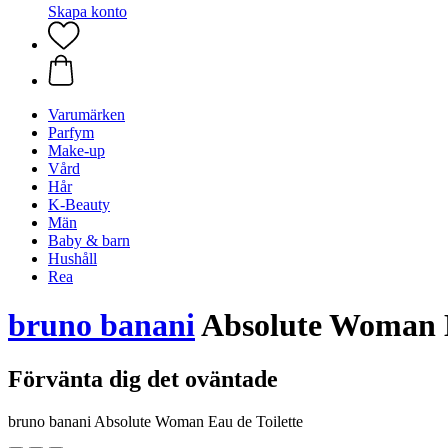
Skapa konto
Varumärken
Parfym
Make-up
Vård
Hår
K-Beauty
Män
Baby & barn
Hushåll
Rea
bruno banani
Absolute Woman Ea
Förvänta dig det oväntade
bruno banani Absolute Woman Eau de Toilette