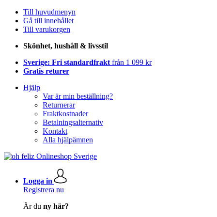
Till huvudmenyn
Gå till innehållet
Till varukorgen
Skönhet, hushåll & livsstil
Sverige: Fri standardfrakt
från 1 099 kr
Gratis returer
Hjälp
Var är min beställning?
Returnerar
Fraktkostnader
Betalningsalternativ
Kontakt
Alla hjälpämnen
Logga in
Registrera nu
Är du
ny här?