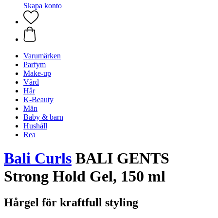
Skapa konto
Varumärken
Parfym
Make-up
Vård
Hår
K-Beauty
Män
Baby & barn
Hushåll
Rea
Bali Curls
BALI GENTS
Strong Hold Gel, 150 ml
Hårgel för kraftfull styling