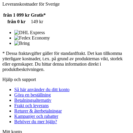
Leveranskostnader för Sverige
från 1 099 kr
Gratis*
från 0 kr
149 kr
* Dessa fraktavgifter gäller för standardfrakt. Det kan tillkomma
ytterligare kostnader, t.ex. på grund av produkternas vikt, storlek
eller egenskaper. Du hittar denna information direkt i
produktbeskrivningen.
Hjälp och support
Så här använder du ditt konto
Göra en beställning
Betalningsalternativ
Frakt och leverans
Returer & återbetalningar
Kampanjer och rabatter
Behöver du mer hjälp?
Mitt konto