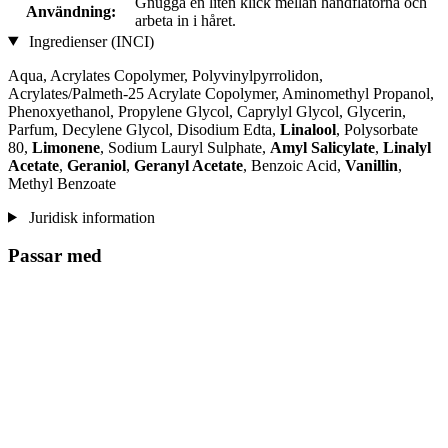
Gnugga en liten klick mellan handflatorna och
Användning:
arbeta in i håret.
Ingredienser (INCI)
Aqua, Acrylates Copolymer, Polyvinylpyrrolidon,
Acrylates/Palmeth-25 Acrylate Copolymer, Aminomethyl Propanol,
Phenoxyethanol, Propylene Glycol, Caprylyl Glycol, Glycerin,
Parfum, Decylene Glycol, Disodium Edta,
Linalool
, Polysorbate
80,
Limonene
, Sodium Lauryl Sulphate,
Amyl Salicylate
,
Linalyl
Acetate
,
Geraniol
,
Geranyl Acetate
, Benzoic Acid,
Vanillin
,
Methyl Benzoate
Juridisk information
Passar med