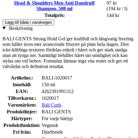
Head & Shoulders Men Anti Dandruff
97 kr
Shampoo, 500 ml
(194 kr / l)
Totalpris:
144 kr
Lägg till båda i varukorgen
Beskrivning
BALI GENTS Strong Hold Gel ger kraftfull och långvarig fixering
som håller även mer avancerade frisyrer på plats hela dagen. Den
icke-klibbiga texturen fördelas enkelt i håret och ger stark stadga
utan att tynga ner. Samtidigt behåller håret sin smidighet och kan
stylas om vid behov. Formulan lämnar inga vita rester och ger ett
välvårdat och definierat resultat.
Artikelnr.:
BALI-1020017
Innehåll:
150 ml
EAN:
4262391991312
Tillverkarnr.:
1020017
Varumärken:
Bali Curls
Produktlinjer:
BALI GENTS
Hårtyper:
För varje hårtyp
Produktfunktion:
Vegansk
Fri från:
Djurförsök