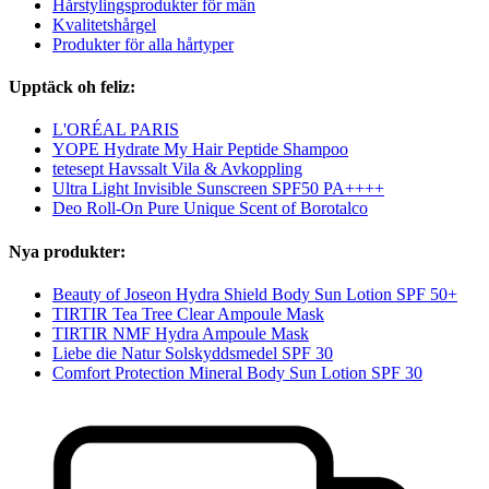
Hårstylingsprodukter för män
Kvalitetshårgel
Produkter för alla hårtyper
Upptäck oh feliz:
L'ORÉAL PARIS
YOPE Hydrate My Hair Peptide Shampoo
tetesept Havssalt Vila & Avkoppling
Ultra Light Invisible Sunscreen SPF50 PA++++
Deo Roll-On Pure Unique Scent of Borotalco
Nya produkter:
Beauty of Joseon Hydra Shield Body Sun Lotion SPF 50+
TIRTIR Tea Tree Clear Ampoule Mask
TIRTIR NMF Hydra Ampoule Mask
Liebe die Natur Solskyddsmedel SPF 30
Comfort Protection Mineral Body Sun Lotion SPF 30