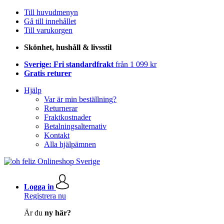
Till huvudmenyn
Gå till innehållet
Till varukorgen
Skönhet, hushåll & livsstil
Sverige: Fri standardfrakt
från 1 099 kr
Gratis returer
Hjälp
Var är min beställning?
Returnerar
Fraktkostnader
Betalningsalternativ
Kontakt
Alla hjälpämnen
Logga in
Registrera nu
Är du
ny här?